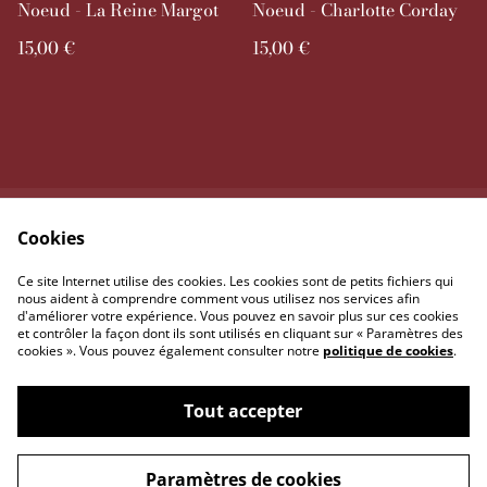
Noeud - La Reine Margot
Noeud - Charlotte Corday
15,00 €
15,00 €
Cookies
Contactez-nous
Conditions
Politique de
Politique de cookies
Ce site Internet utilise des cookies. Les cookies sont de petits fichiers qui
confidentialité
nous aident à comprendre comment vous utilisez nos services afin
d'améliorer votre expérience. Vous pouvez en savoir plus sur ces cookies
et contrôler la façon dont ils sont utilisés en cliquant sur « Paramètres des
cookies ». Vous pouvez également consulter notre
politique de cookies
.
Tout accepter
©
2026
freinod-store
Paramètres de cookies